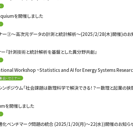
ー
lloquiumを開催しました
ー
ー②〜高次元データの計測と統計解析～(2025/2/28(木)開催)のお
ナー『計測技術と統計解析を基盤とした異分野共創』
ー
ational Workshop ~Statistics and AI for Energy Systems Resear
集会・セミナー
シンポジウム「社会課題は数理科学で解決できる！？ー数理と起業の狭
quiumを開催しました
ー
ンチマーク問題の統合 (2025/1/20(月)～22(水))開催のお知ら