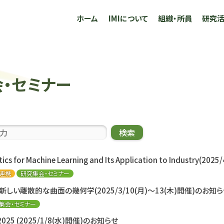
ホーム
IMIについて
組織・所員
研究
会・セミナー
検索
ics for Machine Learning and Its Application to Industr
連携
研究集会・セミナー
しい離散的な曲面の幾何学(2025/3/10(月)～13(木)開催)のお知ら
集会・セミナー
ril 2025 (2025/1/8(水)開催)のお知らせ