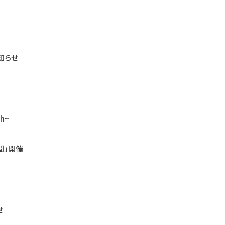
知らせ
ch~
間」開催
せ