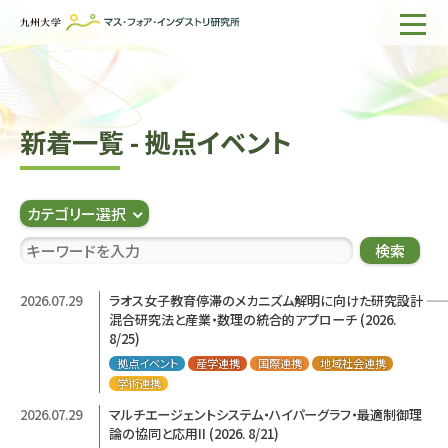
ホーム
IMIについて
新着一覧 - 拠点イベント
組織・所員
研究活動
カテゴリー選択
企業の方へ
検索
出版物一覧
2026.07.29
ラオス女子教育停滞のメカニズム解明に向けた研究設計 ――
混合研究法と産業・数理の統合的アプローチ (2026.
English
サイト内検索
8/25)
拠点イベント
産学連携
国際連携
地域社会連携
学術連携
2026.07.29
マルチエージェントシステム・ハイパーグラフ・最適制御理
論の協同と応用II (2026. 8/21)