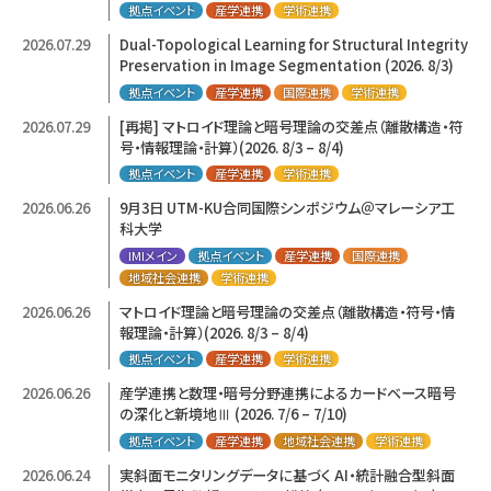
拠点イベント
産学連携
学術連携
2026.07.29
Dual-Topological Learning for Structural Integrity
Preservation in Image Segmentation (2026. 8/3)
拠点イベント
産学連携
国際連携
学術連携
2026.07.29
[再掲] マトロイド理論と暗号理論の交差点（離散構造・符
号・情報理論・計算）(2026. 8/3 – 8/4)
拠点イベント
産学連携
学術連携
2026.06.26
9月3日 UTM-KU合同国際シンポジウム＠マレーシア工
科大学
IMIメイン
拠点イベント
産学連携
国際連携
地域社会連携
学術連携
2026.06.26
マトロイド理論と暗号理論の交差点（離散構造・符号・情
報理論・計算）(2026. 8/3 – 8/4)
拠点イベント
産学連携
学術連携
2026.06.26
産学連携と数理・暗号分野連携によるカードベース暗号
の深化と新境地Ⅲ (2026. 7/6 – 7/10)
拠点イベント
産学連携
地域社会連携
学術連携
2026.06.24
実斜面モニタリングデータに基づく AI・統計融合型斜面