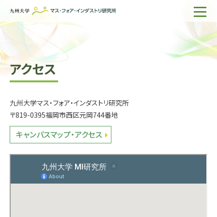
ホーム
IMIについて
アクセス
組織・所員
研究活動
九州大学マス・フォア・インダストリ研究所
企業の方へ
〒819-0395福岡市西区元岡744番地
キャンパスマップ・アクセス
出版物一覧
English
サイト内検索