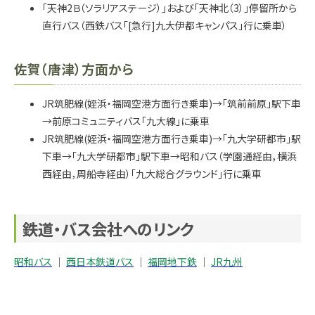
「天神2Ｂ（ソラリアステージ）」および「天神北（3）」停留所から
直行バス（西鉄バス「[急行]九大伊都キャンパス」行に乗車）
佐賀（唐津）方面から
JR筑肥線(姪浜・福岡空港方面行き乗車)→「筑前前原」駅下車
→前原コミュニティバス「九大線」に乗車
JR筑肥線(姪浜・福岡空港方面行き乗車)→「九大学研都市」駅
下車→「九大学研都市」駅下車→昭和バス（学園通経由，横浜
西経由，周船寺経由）「九大総合グラウンド」行に乗車
鉄道・バス会社へのリンク
昭和バス
｜
西日本鉄道バス
｜
福岡地下鉄
｜
JR九州