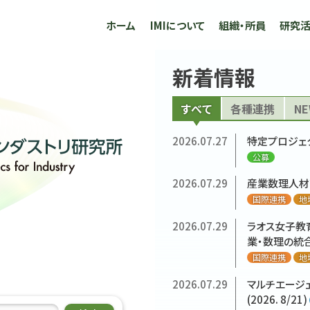
ホーム
IMIについて
組織・所員
研究
新着情報
すべて
各種連携
NE
2026.07.27
特定プロジェ
すべて
すべて
すべて
すべて
産学連携
IMI ニュース
IMIメイン
公募
人事異動
国際連
研究集
プレ
公募
2026.07.29
産業数理人材
2026.07.29
2026.07.29
2026.07.29
2026.07.27
産業数理人材
産業数理人材
ラオス女子教
特定プロジェ
2026.07.29
2026.07.29
2026.07.29
2026.07.29
2026.07.29
2026.05.21
2026.05.13
産業数理人材
産業数理人材
産業数理人材
産業数理人材
産業数理人材
[プレスリリー
[記事紹介・協
業・数理の統合的
国際連携
地
国際連携
国際連携
公募
地
地
クルの存在を
シュ、リーマ
国際連携
国際連携
国際連携
国際連携
国際連携
地
地
地
地
地
国際連携
地
2026.07.29
ラオス女子教
2026.07.29
2026.06.30
2025.11.05
ラオス女子教
池松准教授ら
された仕事は
教授または准教授
2026.07.29
2026.07.29
2026.07.29
2026.07.29
2026.06.30
2026.05.12
ラオス女子教
ラオス女子教
ラオス女子教
ラオス女子教
池松准教授ら
[プレスリリー
業・数理の統合的
2026.07.29
業・数理の統合的
ス第3ラウン
マルチエージ
公募
2026.03.30
業・数理の統合的
業・数理の統合的
業・数理の統合的
業・数理の統合的
ス第3ラウン
技術を開発
日本経済新聞
(2026. 8/21)
国際連携
地
国際連携
地
2026.05.21
2025.10.03
[プレスリリー
2400万円」
准教授2名および
国際連携
国際連携
国際連携
国際連携
地
地
地
地
2026.04.08
2026.01.23
マス・フォア・
【プレスリリ
2026.07.29
マルチエージ
2026.07.29
2026.07.29
マルチエージ
クルの存在を
Dual-Topolog
公募
2026.07.29
2026.07.29
2026.06.26
2026.07.29
2025.09.25
マルチエージ
Dual-Topolog
9月3日 UT
マルチエージ
【プレスリリ
産学連携
産学連携
国
学
(2026. 8/21)
(2026. 8/21)
Image Segme