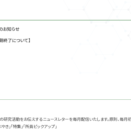
2026.06.01
2026.04.22
Mini-Worksho
IMI Collo
2025.08.19
2026.07.29
Quality-
[再掲] マト
Maps (202
のアプローチ 
(2025/8/2
算）(2026. 8/3
(2026/5
2026.05.27
SGW2026（7
2025.08.05
2026.06.26
実解析的手法
9月3日 UT
IMIコロキウム
学術連携
解析への応用(2
のお知らせ
拠点イベント
2026.03.18
IMI Collo
トシステム・ハイパーグラフ・最適制御理論の協同と応用II｜2026a00
2025.07.28
2026.06.26
Special IMI
とその量子電磁
マトロイド理
早期終了について】
滞のメカニズム解明に向けた研究設計 ――混合研究法と産業・数理の統合的
せ
(2026. 8/3 – 
IMIコロキウム
国際連携
L SEMINAR ON MATHEMATICS IN INDUSTRY 2026｜2026b004
するための数理的構成要素に関する検討｜2026a009
業、所員の研究活動をお伝えするニュースレターを毎月配信いたします。原則、毎月
ぶやき」「特集」「所員ピックアップ」