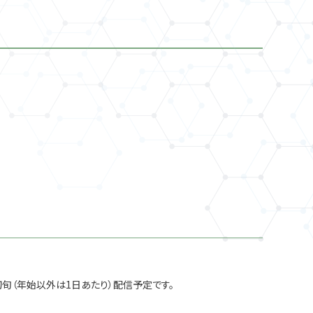
p on Global Theory of Singularities of Differentiable
quium in May 2026 「AIとともに織りなす「数理」による社会課題へ
Divesityに基づく多様な構造を持つ最適化問題の研究
ロイド理論と暗号理論の交差点（離散構造・符号・情報理論・計
6年6月15日)
〜 現場から紐解く価値創造のリアルとAIのインパクト」
IMIメイン
国際連携
学術連携
0(水)–22(金)開催)のお知らせ
 – 8/4)
拠点イベント
産学連携
学術連携
学術連携
研究集会・セミナー
/12(火)※ 通常とは異なる曜日・時間帯での開催)のお知らせ
/22-7/24、7/27-7/28）参加受付開始
IMIメイン
産学連携
を用いたニューラルODEに対する表現能力の解析と実データ
M-KU合同国際シンポジウム＠マレーシア工科大学
産学連携
IMIメイン
025/9/11(木)開催)のお知らせ
産学連携
国際連携
地域社会連携
研究集会・セミナー
学術連携
quium in April 2026 「ゲージ不変性を明白に保つ厳密くりこみ群
8
 Colloquium in October 2025 (2025/10/2(木)開催)のお知ら
力学への応用」(2026/4/8(水)開催)のお知らせ
論と暗号理論の交差点（離散構造・符号・情報理論・計算）
アプローチ｜2026c002
8/4)
研究集会・セミナー
学術連携
拠点イベント
産学連携
学術連携
初旬（年始以外は1日あたり）配信予定です。