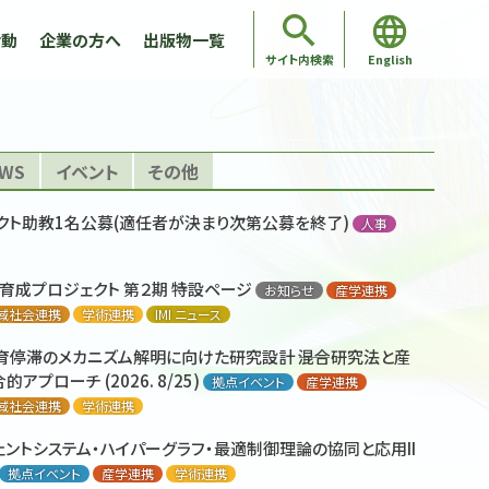
活動
企業の方へ
出版物一覧
English
サイト内検索
WS
イベント
その他
クト助教1名公募(適任者が決まり次第公募を終了)
人事
携
会・セミナー
スリリース
地域社会連携
メディア
IMIコロキウム
学術連携
拠点イベント
育成プロジェクト 第２期 特設ページ
育成プロジェクト 第２期 特設ページ
育成プロジェクト 第２期 特設ページ
育停滞のメカニズム解明に向けた研究設計 ――混合研究法と産
クト助教1名公募(適任者が決まり次第公募を終了)
お知らせ
産学連携
お知らせ
お知らせ
産学連携
産学連携
人事
育成プロジェクト 第２期 特設ページ
育成プロジェクト 第２期 特設ページ
育成プロジェクト 第２期 特設ページ
育成プロジェクト 第２期 特設ページ
育成プロジェクト 第２期 特設ページ
ス、著者コメント掲載] 任意個数の四面体に対してカライドサイ
力] 共同通信社「『ＡＩが数学の未解決問題を解いた』報告ラッ
お知らせ
お知らせ
お知らせ
お知らせ
お知らせ
産学連携
産学連携
産学連携
産学連携
産学連携
アプローチ (2026. 8/25)
域社会連携
学術連携
IMI ニュース
域社会連携
域社会連携
学術連携
学術連携
IMI ニュース
IMI ニュース
拠点イベント
産学連携
数学的に証明
ン予想もいずれ…高まる思考力、疲れ知らずの働き者。人間に残
域社会連携
域社会連携
域社会連携
域社会連携
域社会連携
学術連携
学術連携
学術連携
学術連携
学術連携
学術連携
IMI ニュース
IMI ニュース
IMI ニュース
IMI ニュース
IMI ニュース
プレスリリース
域社会連携
学術連携
育停滞のメカニズム解明に向けた研究設計 ――混合研究法と産
育停滞のメカニズム解明に向けた研究設計 ――混合研究法と産
が開発するデジタル署名方式「QR-UOV」が米国標準化プロセ
？」
または助教1名 公募(2026/1/7(水)正午(JST)締切)
産学連携
国際連携
地域社会連携
学術連携
メディア
育停滞のメカニズム解明に向けた研究設計 ――混合研究法と産
育停滞のメカニズム解明に向けた研究設計 ――混合研究法と産
育停滞のメカニズム解明に向けた研究設計 ――混合研究法と産
育停滞のメカニズム解明に向けた研究設計 ――混合研究法と産
が開発するデジタル署名方式「QR-UOV」が米国標準化プロセ
ス] AIが「なぜ異常と判断したか」を波形で示す反事実波形生成
アプローチ (2026. 8/25)
アプローチ (2026. 8/25)
ドへ進出
ェントシステム・ハイパーグラフ・最適制御理論の協同と応用II
拠点イベント
産学連携
お知らせ
産学連携
IMI ニュース
拠点イベント
産学連携
アプローチ (2026. 8/25)
アプローチ (2026. 8/25)
アプローチ (2026. 8/25)
アプローチ (2026. 8/25)
ドへ進出
「数学はもうかる AI時代の人材争奪戦、米国で平均年収
産学連携
お知らせ
学術連携
産学連携
プレスリリース
IMI ニュース
拠点イベント
拠点イベント
拠点イベント
拠点イベント
産学連携
産学連携
産学連携
産学連携
域社会連携
学術連携
域社会連携
拠点イベント
学術連携
産学連携
学術連携
ス、著者コメント掲載] 任意個数の四面体に対してカライドサイ
助教2名 計4名程度 公募(2025/12/5(金)正午(JST)締切)
域社会連携
域社会連携
域社会連携
域社会連携
メディア
学術連携
学術連携
学術連携
学術連携
インダストリ研究所 新部門設立（2026年4月1日）
ース】高校生はコロナ禍で抑うつになりにくくなっていた？
お知らせ
ェントシステム・ハイパーグラフ・最適制御理論の協同と応用II
ェントシステム・ハイパーグラフ・最適制御理論の協同と応用II
数学的に証明
ical Learning for Structural Integrity Preservation in
学術連携
プレスリリース
ェントシステム・ハイパーグラフ・最適制御理論の協同と応用II
ical Learning for Structural Integrity Preservation in
M-KU合同国際シンポジウム＠マレーシア工科大学
ェントシステム・ハイパーグラフ・最適制御理論の協同と応用II
ース】弊所が日本経済新聞の取材を受け、9月14日の紙面に掲載
際連携
術連携
地域社会連携
プレスリリース
学術連携
IMI ニュース
IMIメイン
ntation (2026. 8/3)
拠点イベント
産学連携
学術連携
拠点イベント
産学連携
拠点イベント
学術連携
産学連携
国際連携