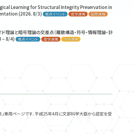
ntation (2026. 8/3)
力] 共同通信社「『ＡＩが数学の未解決問題を解いた』報告ラッ
ンライン版もあり）
ドク) 1名 公募(2025年7月31日(木)締切)
産学連携
拠点イベント
拠点イベント
国際連携
産学連携
産学連携
メディア
地域社会連携
拠点イベント
学術連携
学術連携
学術連携
産学連携
公募
国際連携
授、谷口 隆晴 教授が着任しました
ス] 九州大学と住友電装、AI・数理技術を活用した次世代ものづ
IMI ニュース
ical Learning for Structural Integrity Preservation in
ical Learning for Structural Integrity Preservation in
ン予想もいずれ…高まる思考力、疲れ知らずの働き者。人間に残
ical Learning for Structural Integrity Preservation in
理・暗号分野連携によるカードベース暗号の深化と新境地Ⅲ
ical Learning for Structural Integrity Preservation in
究推進拠点を開設
教授の記事が朝日新聞デジタルに掲載
共同利用研究計画 随時募集枠 公募開始
産学連携
プレスリリース
メディア
お知らせ
公募
ntation (2026. 8/3)
ntation (2026. 8/3)
？」
ロイド理論と暗号理論の交差点（離散構造・符号・情報理論・計
拠点イベント
産学連携
国際連携
産学連携
国際連携
拠点イベント
地域社会連携
産学連携
学術連携
国際連携
メディア
教授、深作 亮也 准教授、北川 宜稔 准教授が着任しました
ntation (2026. 8/3)
ム「 新しい数学が社会を拓く – AI革命の中での数学の潮流と
7/10)
ntation (2026. 8/3)
拠点イベント
産学連携
拠点イベント
拠点イベント
地域社会連携
産学連携
産学連携
学術連携
国際連携
国際連携
 – 8/4)
拠点イベント
産学連携
学術連携
ース】研究成果：新型コロナワクチンの継続的な接種を優先すべ
ア・イノベーション連係学府」が西日本新聞の記事で紹介されまし
共同利用研究計画公募(2025年1月30日(木)締切)
公募
報】
ス] AIが「なぜ異常と判断したか」を波形で示す反事実波形生成
IMIメイン
産学連携
国際連携
学術連携
生対象アウトリーチ 「MATH FOR THE FUTURE VOL.3」開催
レスリリース
ロイド理論と暗号理論の交差点（離散構造・符号・情報理論・計
ロイド理論と暗号理論の交差点（離散構造・符号・情報理論・計
MI Colloquiumを開催しました
産学連携
学術連携
プレスリリース
IMIコロキウム
学術連携
教が着任しました
IMI ニュース
ロイド理論と暗号理論の交差点（離散構造・符号・情報理論・計
M-KU合同国際シンポジウム＠マレーシア工科大学
21日）
ロイド理論と暗号理論の交差点（離散構造・符号・情報理論・計
IMIメイン
地域社会連携
IMIメイン
 – 8/4)
 – 8/4)
拠点イベント
産学連携
学術連携
拠点イベント
産学連携
学術連携
的統計オンサイト施設を設置！開設キックオフセミナーを開催
「１０日間は妥当」 名大などが国の基準分析 （岩見真吾 IMI
クト助教1名公募(適任者が決まり次第公募を終了)
人事
 – 8/4)
 – 8/4)
インダストリ研究所 新部門設立（2026年4月1日）
ム「 新しい数学が社会を拓く – AI革命の中での数学の潮流と
産学連携
拠点イベント
拠点イベント
国際連携
地域社会連携
産学連携
産学連携
学術連携
学術連携
学術連携
お知らせ
研通信」にIMI所員の記事掲載
際連携
メディア
刊行物
産学連携
地域社会連携
MI Colloquiumを開催しました
報】
際連携
IMIメイン
地域社会連携
産学連携
学術連携
国際連携
IMIコロキウム
IMI ニュース
学術連携
学術連携
が開発するデジタル署名方式「QR-UOV」が米国標準化プロセ
p on Global Theory of Singularities of Differentiable
MI Colloquiumを開催しました
IMIコロキウム
学術連携
または助教1名 公募(2026/1/7(水)正午(JST)締切)
ドへ進出
6年6月15日)
お知らせ
IMIメイン
産学連携
国際連携
IMI ニュース
学術連携
ム「 新しい数学が社会を拓く – AI革命の中での数学の潮流と
um:Advances in Data Science — Bridging Statistics and
MI Colloquiumを開催しました
育停滞のメカニズム解明に向けた研究設計 ――混合研究法と産
IMIコロキウム
学術連携
報】
h, Agriculture, Climate, and Ecology(2025/9/2(火)開催)のお
アプローチ (2026. 8/25)
IMIメイン
産学連携
国際連携
拠点イベント
学術連携
産学連携
助教2名 計4名程度 公募(2025/12/5(金)正午(JST)締切)
IMI Colloquium「グラフスペクトルに基づくネットワーク生成メカ
携
域社会連携
研究集会・セミナー
学術連携
M-KU合同国際シンポジウム＠マレーシア工科大学
ラメトリック推論」(2026/7/8(水)開催)のお知らせ
IMIメイン
アンス 大学間共同PBL「人間の身体運動データサイエンスと
ェントシステム・ハイパーグラフ・最適制御理論の協同と応用II
産学連携
学術連携
国際連携
地域社会連携
学術連携
ドク) 1名 公募(2025年7月31日(木)締切)
公募
ョン」(2025/9/17(水)開催)のお知らせ
拠点イベント
産学連携
学術連携
学術連携
生対象アウトリーチ 「MATH FOR THE FUTURE VOL.3」開催
MI Colloquiumを開催しました
IMIコロキウム
産学連携
ナー
共同利用研究計画 随時募集枠 公募開始
お知らせ
公募
21日）
ical Learning for Structural Integrity Preservation in
IMIメイン
地域社会連携
点」専用ページです．平成25年4月に文部科学大臣から認定を受
quium in June 2026 「量子誤り訂正とゲージ理論」
グラフにまつわる数理科学と応用(2025/8/25(月)–27(水)開
ntation (2026. 8/3)
拠点イベント
産学連携
国際連携
共同利用研究計画公募(2025年1月30日(木)締切)
公募
・イノベーション連係学府説明会
0(水)開催)のお知らせ
IMIコロキウム
IMIメイン
学術連携
学術連携
学術連携
研究集会・セミナー