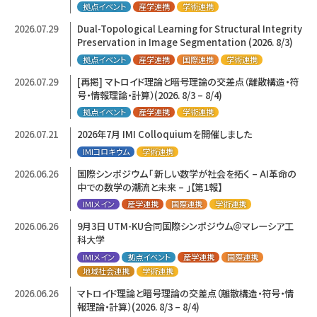
拠点イベント
産学連携
学術連携
2026.07.29
Dual-Topological Learning for Structural Integrity
Preservation in Image Segmentation (2026. 8/3)
拠点イベント
産学連携
国際連携
学術連携
2026.07.29
[再掲] マトロイド理論と暗号理論の交差点（離散構造・符
号・情報理論・計算）(2026. 8/3 – 8/4)
拠点イベント
産学連携
学術連携
2026.07.21
2026年7月 IMI Colloquiumを開催しました
IMIコロキウム
学術連携
2026.06.26
国際シンポジウム「 新しい数学が社会を拓く – AI革命の
中での数学の潮流と未来 – 」【第1報】
IMIメイン
産学連携
国際連携
学術連携
2026.06.26
9月3日 UTM-KU合同国際シンポジウム＠マレーシア工
科大学
IMIメイン
拠点イベント
産学連携
国際連携
地域社会連携
学術連携
2026.06.26
マトロイド理論と暗号理論の交差点（離散構造・符号・情
報理論・計算）(2026. 8/3 – 8/4)