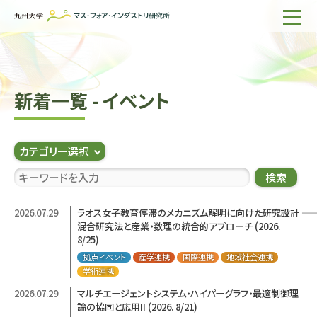
ホーム
IMIについて
新着一覧 - イベント
組織・所員
研究活動
カテゴリー選択
企業の方へ
検索
出版物一覧
2026.07.29
ラオス女子教育停滞のメカニズム解明に向けた研究設計 ――
混合研究法と産業・数理の統合的アプローチ (2026.
English
サイト内検索
8/25)
拠点イベント
産学連携
国際連携
地域社会連携
学術連携
2026.07.29
マルチエージェントシステム・ハイパーグラフ・最適制御理
論の協同と応用II (2026. 8/21)