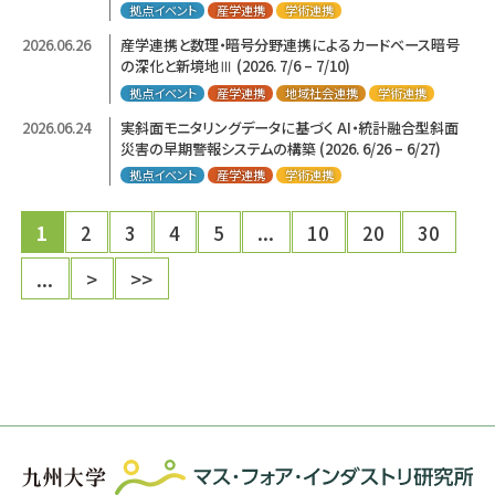
拠点イベント
産学連携
学術連携
2026.06.26
産学連携と数理・暗号分野連携によるカードベース暗号
の深化と新境地Ⅲ (2026. 7/6 – 7/10)
拠点イベント
産学連携
地域社会連携
学術連携
2026.06.24
実斜面モニタリングデータに基づく AI・統計融合型斜面
災害の早期警報システムの構築 (2026. 6/26 – 6/27)
拠点イベント
産学連携
学術連携
1
2
3
4
5
...
10
20
30
...
>
>>