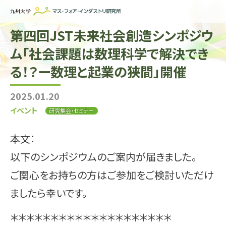
第四回JST未来社会創造シンポジウ
ホーム
ム「社会課題は数理科学で解決でき
IMIについて
る！？ー数理と起業の狭間」開催
組織・所員
2025.01.20
研究活動
イベント
研究集会・セミナー
企業の方へ
本文：
出版物一覧
以下のシンポジウムのご案内が届きました。
サイト内検索
ご関心をお持ちの方はご参加をご検討いただけ
ましたら幸いです。
＊＊＊＊＊＊＊＊＊＊＊＊＊＊＊＊＊＊＊＊