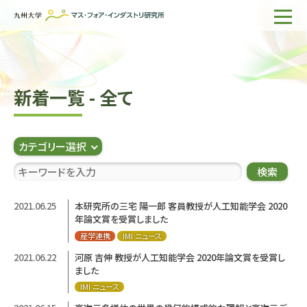
ホーム
IMIについて
新着一覧 - 全て
組織・所員
研究活動
カテゴリー選択
企業の方へ
検索
出版物一覧
2021.06.25
本研究所の三宅 陽一郎 客員教授が人工知能学会 2020
年論文賞を受賞しました
English
サイト内検索
産学連携
IMI ニュース
2021.06.22
河原 吉伸 教授が人工知能学会 2020年論文賞を受賞し
ました
IMI ニュース