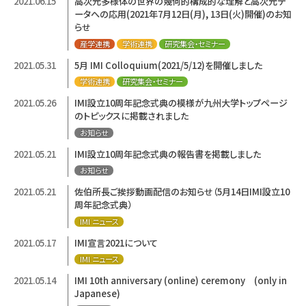
2021.06.15
高次元多様体の世界の幾何的構成的な理解と高次元デ
ータへの応用(2021年7月12日(月), 13日(火)開催)のお知
らせ
産学連携
学術連携
研究集会・セミナー
2021.05.31
5月 IMI Colloquium(2021/5/12)を開催しました
学術連携
研究集会・セミナー
2021.05.26
IMI設立10周年記念式典の模様が九州大学トップページ
のトピックスに掲載されました
お知らせ
2021.05.21
IMI設立10周年記念式典の報告書を掲載しました
お知らせ
2021.05.21
佐伯所長ご挨拶動画配信のお知らせ（5月14日IMI設立10
周年記念式典）
IMI ニュース
2021.05.17
IMI宣言2021について
IMI ニュース
2021.05.14
IMI 10th anniversary (online) ceremony (only in
Japanese)