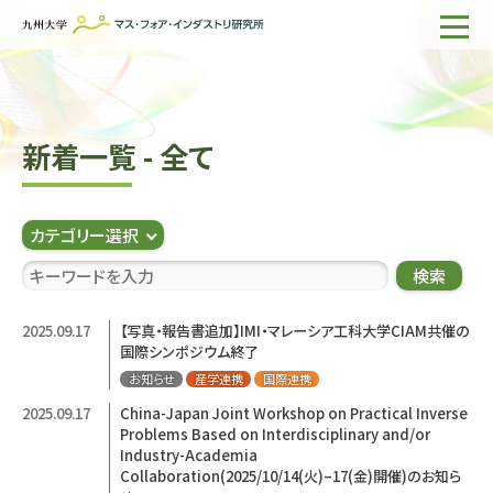
ホーム
IMIについて
新着一覧 - 全て
組織・所員
研究活動
カテゴリー選択
企業の方へ
検索
出版物一覧
2025.09.17
【写真・報告書追加】IMI・マレーシア工科大学CIAM共催の
国際シンポジウム終了
English
サイト内検索
お知らせ
産学連携
国際連携
2025.09.17
China-Japan Joint Workshop on Practical Inverse
Problems Based on Interdisciplinary and/or
Industry-Academia
Collaboration(2025/10/14(火)–17(金)開催)のお知ら