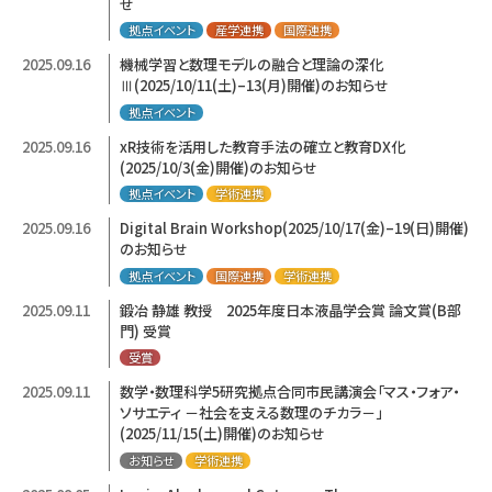
せ
拠点イベント
産学連携
国際連携
2025.09.16
機械学習と数理モデルの融合と理論の深化
Ⅲ(2025/10/11(土)–13(月)開催)のお知らせ
拠点イベント
2025.09.16
xR技術を活用した教育手法の確立と教育DX化
(2025/10/3(金)開催)のお知らせ
拠点イベント
学術連携
2025.09.16
Digital Brain Workshop(2025/10/17(金)–19(日)開催)
のお知らせ
拠点イベント
国際連携
学術連携
2025.09.11
鍛冶 静雄 教授 2025年度日本液晶学会賞 論文賞(B部
門) 受賞
受賞
2025.09.11
数学・数理科学5研究拠点合同市民講演会「マス・フォア・
ソサエティ －社会を支える数理のチカラ－」
(2025/11/15(土)開催)のお知らせ
お知らせ
学術連携