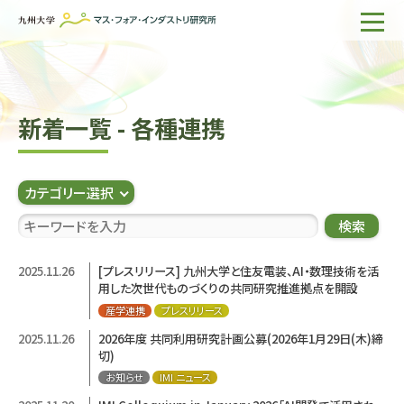
ホーム
IMIについて
新着一覧 - 各種連携
組織・所員
研究活動
カテゴリー選択
企業の方へ
検索
出版物一覧
2025.11.26
[プレスリリース] 九州大学と住友電装、AI・数理技術を活
用した次世代ものづくりの共同研究推進拠点を開設
English
サイト内検索
産学連携
プレスリリース
2025.11.26
2026年度 共同利用研究計画公募(2026年1月29日(木)締
切)
お知らせ
IMI ニュース