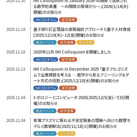
2025.11.20
IMI Colloquium in January 2026「AI開発で活用され
る数学的素養 ～AI開発の現場から～」(2026/1/14(水)
開催)のお知らせ
IMIコロキウム
産学連携
2025.11.19
量子誤り訂正理論の表現論的アプローチと量子人材育成
(2025/12/10(水)–12(金)開催)のお知らせ
拠点イベント
産学連携
学術連携
2025.11.18
2025年11月 IMI Colloquiumを開催しました
IMIコロキウム
産学連携
2025.11.13
IMI Colloquium in December 2025 「量子アルゴリズ
ムで企業課題を考える ― 数学から見るアニーリング＆ゲ
ート方式の役割」(2025/12/10(水)開催)のお知らせ
IMIコロキウム
産学連携
2025.11.04
トポロジーとコンピュータ 2025(2025/12/5(金)–7(日)開
催)のお知らせ
拠点イベント
産学連携
2025.11.04
希薄プラズマに現れる不安定現象の理解へ向けた数理モ
デルと数値解法(2025/11/18(火)開催)のお知らせ
拠点イベント
学術連携