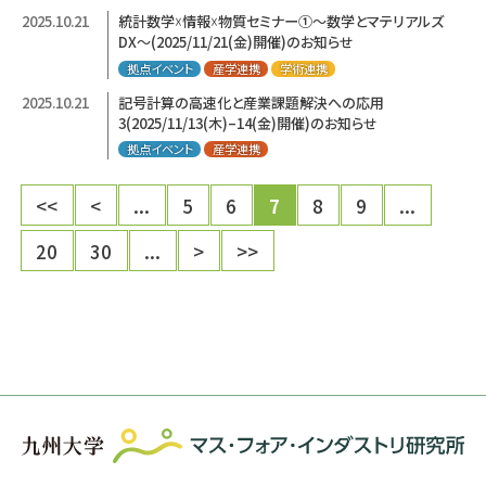
2025.10.21
統計数学☓情報☓物質セミナー①〜数学とマテリアルズ
DX〜(2025/11/21(金)開催)のお知らせ
拠点イベント
産学連携
学術連携
2025.10.21
記号計算の高速化と産業課題解決への応用
3(2025/11/13(木)–14(金)開催)のお知らせ
拠点イベント
産学連携
<<
<
...
5
6
7
8
9
...
20
30
...
>
>>