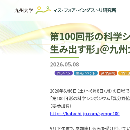
第100回形の科学
生み出す形」＠九州大学
2026.05.08
IMIメイン
拠点イベント
産学連携
学術
2026年6月6日（土）〜6月8日（月）の日
「第100回 形の科学シンポジウム『異分
（要参加費）
https://katachi-jp.com/sympo100
5月下旬まで、参加申し込みを受け付けてい