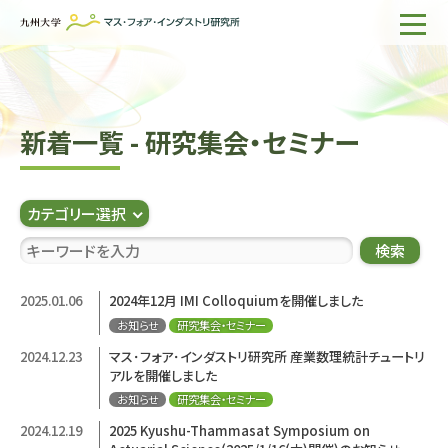
ホーム
IMIについて
新着一覧 - 研究集会・セミナー
組織・所員
研究活動
カテゴリー選択
企業の方へ
検索
出版物一覧
2025.01.06
2024年12月 IMI Colloquiumを開催しました
お知らせ
研究集会・セミナー
English
サイト内検索
2024.12.23
マス･フォア･インダストリ研究所 産業数理統計チュートリ
アルを開催しました
お知らせ
研究集会・セミナー
2024.12.19
2025 Kyushu-Thammasat Symposium on