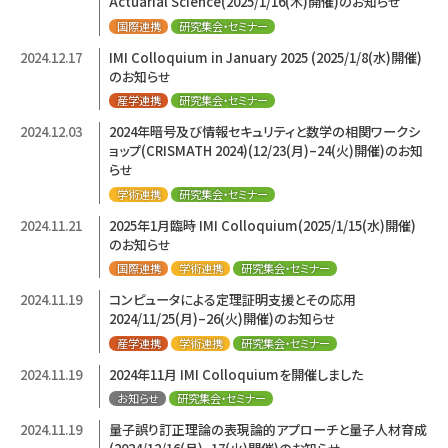
Actuarial Science(2025/1/16(木)開催)のお知らせ
国際連携
研究集会・セミナー
2024.12.17
IMI Colloquium in January 2025 (2025/1/8(水)開催)
のお知らせ
産学連携
研究集会・セミナー
2024.12.03
2024年暗号及び情報セキュリティと数学の相関ワークシ
ョップ(CRISMATH 2024)(12/23(月)–24(火)開催)のお知
らせ
学術連携
研究集会・セミナー
2024.11.21
2025年1月臨時 IMI Colloquium(2025/1/15(水)開催)
のお知らせ
国際連携
学術連携
研究集会・セミナー
2024.11.19
コンピュータによる定理証明支援とその応用
2024/11/25(月)–26(火)開催)のお知らせ
産学連携
学術連携
研究集会・セミナー
2024.11.19
2024年11月 IMI Colloquiumを開催しました
お知らせ
研究集会・セミナー
2024.11.19
量子誤り訂正理論の表現論的アプローチと量子人材育成