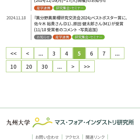
(2024/12/16(月)–17(火)開催)のお知らせ
産学連携
研究集会・セミナー
2024.11.18
『異分野異業種研究交流会2024』ベストポスター賞に、
佐々木 裕貴さん（D1）、原田 健太郎さん（M1）が受賞
(11/18 受賞者のコメント ・写真追加)
お知らせ
産学連携
研究集会・セミナー
<<
<
...
3
4
5
6
7
...
10
20
30
...
>
>>
お問い合わせ
アクセス
関連リンク