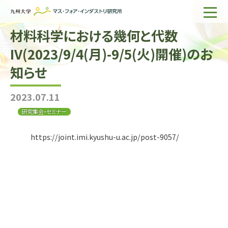
材料科学における幾何と代数
ホーム
IV(2023/9/4(月)-9/5(火)開催)のお
IMIについて
知らせ
組織・所員
2023.07.11
研究活動
研究集会・セミナー
企業の方へ
https://joint.imi.kyushu-u.ac.jp/post-9057/
出版物一覧
English
サイト内検索