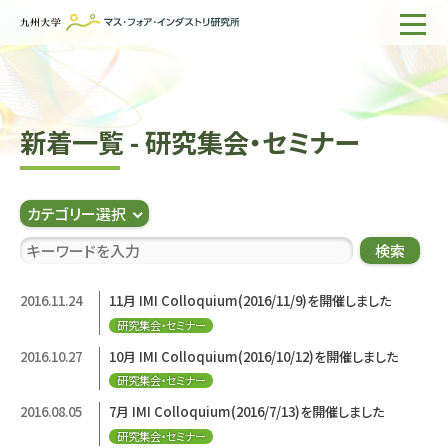
ホーム
IMIについて
新着一覧 - 研究集会・セミナー
組織・所員
研究活動
カテゴリー選択
企業の方へ
検索
出版物一覧
2016.11.24
11月 IMI Colloquium(2016/11/9)を開催しました
研究集会・セミナー
English
サイト内検索
2016.10.27
10月 IMI Colloquium(2016/10/12)を開催しました
研究集会・セミナー
2016.08.05
7月 IMI Colloquium(2016/7/13)を開催しました
研究集会・セミナー