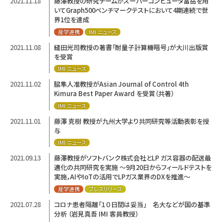
2021.11.18
藤澤教授の研究チームがスーパーコンピュータ富岳を用
いてGraph500ベンチマークテストにおいて4期連続で世
界1位を達成
産学連携
IMI ニュース
2021.11.08
縫田光司教授の著書「耐量子計算機暗号」が大川出版賞
を受賞
IMI ニュース
2021.11.02
脇隼人准教授がAsian Journal of Control 4th
Kimura Best Paper Award を受賞（共著）
IMI ニュース
2021.11.01
藤澤 克樹 教授が九州大学より共同研究等活動表彰を授
与
IMI ニュース
2021.09.13
藤澤教授がソフトバンク株式会社とLP ガス容器の配送最
適化の共同研究を実施 ～9月20日からフィールドテストを
実施，AIやIoTの活用でLPガス業界のDXを推進～
産学連携
プレスリリース
2021.07.28
コロナ患者隔離「１０日間は妥当」 名大などが国の基準
分析 （岩見真吾 IMI 客員教授）