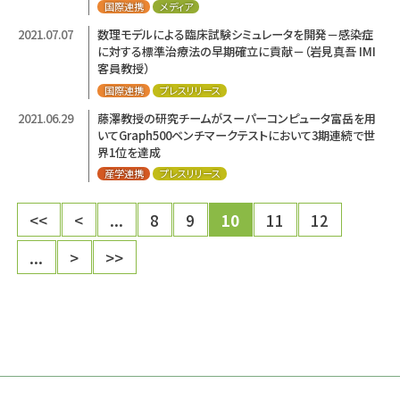
国際連携
メディア
2021.07.07
数理モデルによる臨床試験シミュレータを開発－感染症
に対する標準治療法の早期確立に貢献－（岩見真吾 IMI
客員教授）
国際連携
プレスリリース
2021.06.29
藤澤教授の研究チームがスーパーコンピュータ富岳を用
いてGraph500ベンチマークテストにおいて3期連続で世
界1位を達成
産学連携
プレスリリース
<<
<
...
8
9
10
11
12
...
>
>>