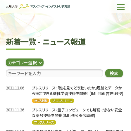
ホーム
IMIについて
新着一覧 - ニュース報道
組織・所員
研究活動
カテゴリー選択
企業の方へ
検索
出版物一覧
2021.12.06
プレスリリース: 「誰を見てどう動いたか」理論とデータか
ら推定できる機械学習技術を開発！ (IMI 河原 吉伸 教授)
English
サイト内検索
学術連携
プレスリリース
2021.11.26
プレスリリース：量子コンピュータでも解読できない安全
な暗号技術を開発（IMI 池松 泰彦助教)
プレスリリース