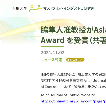
脇隼人准教授がAsian Jo
Award を受賞（共著
2021.11.02
ニュース報道
IMI ニュース
IMIの脇隼人准教授と九州工業大学の瀨部昇教授の共著論文 
制御工学分野の国際論文誌 Asian Journal of
of Control において, 2020年に出版
Asian Journal of Control Website
https://onlinelibrary.wiley.com/page