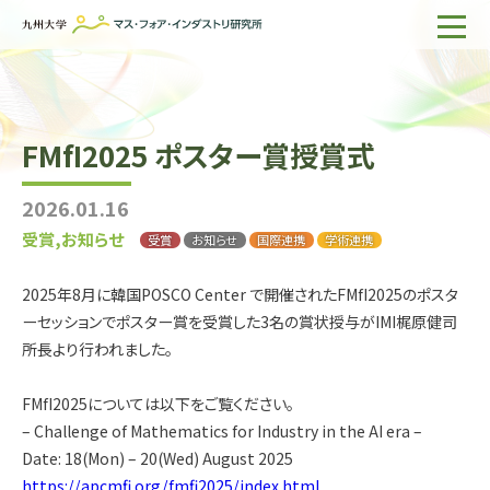
ホーム
IMIについて
FMfI2025 ポスター賞授賞式
組織・所員
2026.01.16
研究活動
受賞,お知らせ
受賞
お知らせ
国際連携
学術連携
企業の方へ
2025年8月に韓国POSCO Center で開催されたFMfI2025のポスタ
出版物一覧
ーセッションでポスター賞を受賞した3名の賞状授与がIMI梶原健司
所長より行われました。
English
サイト内検索
FMfI2025については以下をご覧ください。
– Challenge of Mathematics for Industry in the AI era –
Date: 18(Mon) – 20(Wed) August 2025
https://apcmfi.org/fmfi2025/index.html