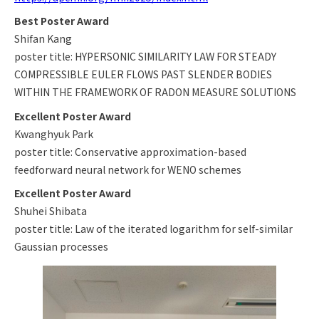
Best Poster Award
Shifan Kang
poster title: HYPERSONIC SIMILARITY LAW FOR STEADY
COMPRESSIBLE EULER FLOWS PAST SLENDER BODIES
WITHIN THE FRAMEWORK OF RADON MEASURE SOLUTIONS
Excellent Poster Award
Kwanghyuk Park
poster title: Conservative approximation-based
feedforward neural network for WENO schemes
Excellent Poster Award
Shuhei Shibata
poster title: Law of the iterated logarithm for self-similar
Gaussian processes