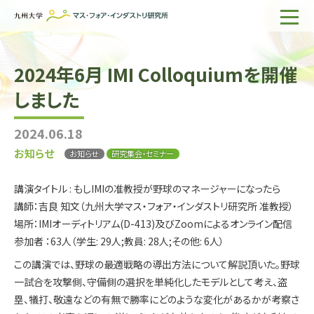
ホーム
2024年6月 IMI Colloquiumを開催
IMIについて
しました
組織・所員
2024.06.18
研究活動
お知らせ
お知らせ
研究集会・セミナー
企業の方へ
講演タイトル : もしIMIの准教授が野球のマネージャーになったら
出版物一覧
講師：吉良 知文（九州大学マス・フォア・インダストリ研究所 准教授）
場所：IMIオーディトリアム(D-413)及びZoomによるオンライン配信
English
サイト内検索
参加者 ：63人（学生: 29人;教員: 28人;その他: 6人）
この講演では、野球の最適戦略の導出方法について解説頂いた。野球
一試合を攻撃側、守備側の選択を単純化したモデルとして考え、盗
塁、犠打、敬遠などの有無で勝率にどのような変化があるかが考察さ