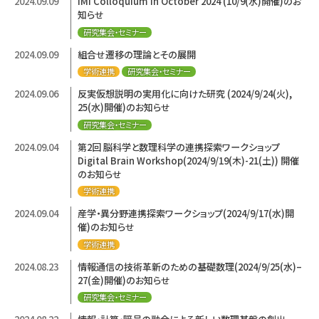
2024.09.09
IMI Colloquium in October 2024 (10/9(水)開催)のお
知らせ
研究集会・セミナー
2024.09.09
組合せ遷移の理論とその展開
学術連携
研究集会・セミナー
2024.09.06
反実仮想説明の実用化に向けた研究 (2024/9/24(火),
25(水)開催)のお知らせ
研究集会・セミナー
2024.09.04
第2回 脳科学と数理科学の連携探索ワークショップ
Digital Brain Workshop(2024/9/19(木)-21(土)) 開催
のお知らせ
学術連携
2024.09.04
産学・異分野連携探索ワークショップ(2024/9/17(水)開
催)のお知らせ
学術連携
2024.08.23
情報通信の技術革新のための基礎数理(2024/9/25(水)–
27(金)開催)のお知らせ
研究集会・セミナー