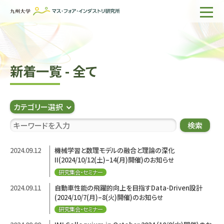
ホーム
IMIについて
新着一覧 - 全て
組織・所員
研究活動
カテゴリー選択
企業の方へ
検索
出版物一覧
2024.09.12
機械学習と数理モデルの融合と理論の深化
II(2024/10/12(土)–14(月)開催)のお知らせ
English
サイト内検索
研究集会・セミナー
2024.09.11
自動車性能の飛躍的向上を目指すData-Driven設計
(2024/10/7(月)–8(火)開催)のお知らせ
研究集会・セミナー