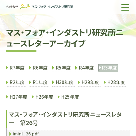
ホーム
マス・フォア・インダストリ研究所ニ
IMIについて
ュースレターアーカイブ
組織・所員
研究活動
R7年度
R6年度
R5年度
R4年度
R3年度
企業の方へ
R2年度
R1年度
H30年度
H29年度
H28年度
出版物一覧
H27年度
H26年度
H25年度
English
サイト内検索
マス・フォア・インダストリ研究所ニュースレタ
ー 第26号
iminl_26.pdf