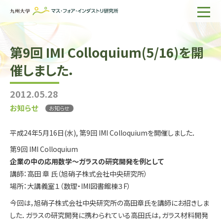
ホーム
第9回 IMI Colloquium(5/16)を開
IMIについて
催しました．
組織・所員
2012.05.28
研究活動
お知らせ
お知らせ
企業の方へ
平成24年5月16日(水), 第9回 IMI Colloquiumを開催しました．
出版物一覧
第9回 IMI Colloquium
企業の中の応用数学～ガラスの研究開発を例として
English
サイト内検索
講師：高田 章 氏（旭硝子株式会社中央研究所）
場所：大講義室１（数理・IMI図書館棟３F）
今回は，旭硝子株式会社中央研究所の高田章氏を講師にお招きしま
した．ガラスの研究開発に携わられている高田氏は，ガラス材料開発