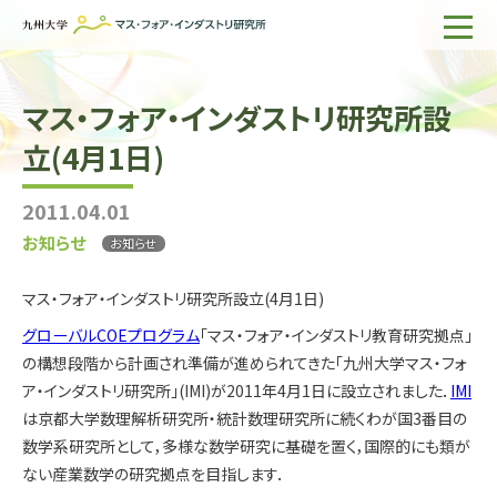
ホーム
マス・フォア・インダストリ研究所設
IMIについて
立(4月1日)
組織・所員
2011.04.01
研究活動
お知らせ
お知らせ
企業の方へ
マス・フォア・インダストリ研究所設立(4月1日)
出版物一覧
グローバルCOEプログラム
「マス・フォア・インダストリ教育研究拠点」
の構想段階から計画され準備が進められてきた「九州大学マス・フォ
English
サイト内検索
ア・インダストリ研究所」(IMI)が2011年4月1日に設立されました．
IMI
は京都大学数理解析研究所・統計数理研究所に続くわが国3番目の
数学系研究所として，多様な数学研究に基礎を置く，国際的にも類が
ない産業数学の研究拠点を目指します．