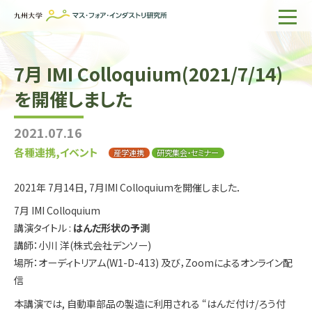
ホーム
7月 IMI Colloquium(2021/7/14)
IMIについて
を開催しました
組織・所員
2021.07.16
研究活動
各種連携,イベント
産学連携
研究集会・セミナー
企業の方へ
2021年 7月14日, 7月IMI Colloquiumを開催しました．
出版物一覧
7月 IMI Colloquium
講演タイトル :
はんだ形状の予測
English
サイト内検索
講師：小川 洋(株式会社デンソー)
場所：オーディトリアム(W1-D-413) 及び，Zoomによるオンライン配
信
本講演では, 自動車部品の製造に利用される “はんだ付け/ろう付