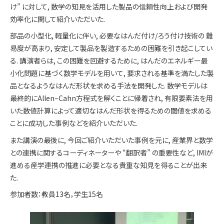
け” に対して, 数学の知見を活用した製品の信頼性向上および開発
効率化に関して紹介いただいた.
部品の小型化, 軽量化に伴い, 必要なはんだ付け/ろう付け技術の 難
易度が高まり, 安定して製品を製造するための困難を引き起こしてい
る. 講演者らは, この困難を回避するために, はんだのエネルギー最
小化問題に基づく数学モデルを用いて, 要求される基準を満たした製
品となるようなはんだ形状を求める手法を開発した. 数学モデルは
最終的にAllen–Cahn方程式を解くことに帰着され, 有限要素法を用
いた数値計算によって適切なはんだ形状を得るための閾値を求める
ことに成功した事例などを紹介いただいた.
また講演の最後に, 今回ご紹介いただいた事例を元に, 産業界と数学
との連携に関するコーディネーターや “翻訳者” の重要性など, IMIが
進める産学連携の推進に必要となる貴重な知見を得ることが出来
た.
参加者数：教員13名，学生15名