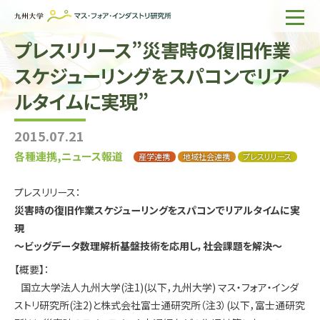
プレスリリース”災害時の復旧作業
ホーム
スケジューリングをスパコンでリア
IMIについて
ルタイムに実現”
組織・所員
2015.07.21
研究活動
各種連携,ニュース報道
産学連携
地域社会連携
プレスリリース
企業の方へ
プレスリリース：
出版物一覧
災害時の復旧作業スケジューリングをスパコンでリアルタイムに実
現
English
サイト内検索
～ビッグデータ数理解析基盤技術を応用し，社会課題を解決～
【概要】：
国立大学法人九州大学(注1)(以下，九州大学) マス・フォア・インダ
ストリ研究所(注2)と株式会社富士通研究所（注3）(以下，富士通研究