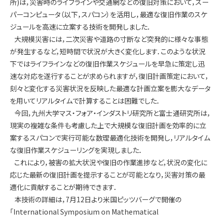
所)は，災害時のライフラインや交通網などの復旧対策において，スー
パーコンピュータ（以下，スパコン）を活用し，最適な復旧作業のスケ
ジュールを高速に立案する技術を開発しました．
大規模災害には，二次災害や道路の寸断など突発的に様々な事態
が発生するなど，短時間で状況が大きく変化します．このような状況
下ではライフラインなどの復旧作業スケジュールを早急に策定し迅
速な対応を遂行することが求められますが，復旧計画策定において，
刻々と変化する災害状況を反映した最適な計画立案を膨大なデータ
を用いてリアルタイムで計算することは困難でした．
今回，九州大学マス・フォア・インダストリ研究所と富士通研究所は，
現実の複雑な条件も考慮した上で大規模な復旧計画を効率的に立
案するスパコンで実行可能な数理最適化技術を開発し，リアルタイム
な復旧作業スケジューリングを実現しました．
これにより，被害の拡大状況や復旧の作業進捗など，状況の変化に
応じた最新の復旧計画を提示することが可能となり，災害対策の最
適化に貢献することが期待できます．
本技術の詳細は，7月12日より米国ピッツバーグで開催の
「International Symposium on Mathematical