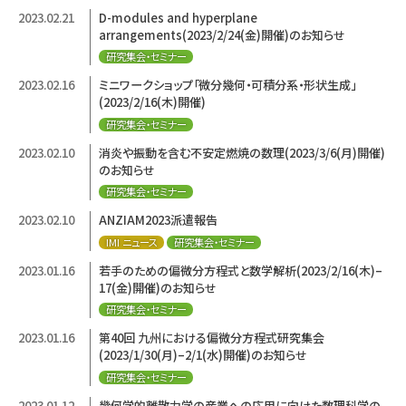
2023.02.21
D-modules and hyperplane
arrangements(2023/2/24(金)開催)のお知らせ
研究集会・セミナー
2023.02.16
ミニワークショップ「微分幾何・可積分系・形状生成」
(2023/2/16(木)開催)
研究集会・セミナー
2023.02.10
消炎や振動を含む不安定燃焼の数理(2023/3/6(月)開催)
のお知らせ
研究集会・セミナー
2023.02.10
ANZIAM2023派遣報告
IMI ニュース
研究集会・セミナー
2023.01.16
若手のための偏微分方程式と数学解析(2023/2/16(木)–
17(金)開催)のお知らせ
研究集会・セミナー
2023.01.16
第40回 九州における偏微分方程式研究集会
(2023/1/30(月)–2/1(水)開催)のお知らせ
研究集会・セミナー
2023.01.12
幾何学的離散力学の産業への応用に向けた数理科学の