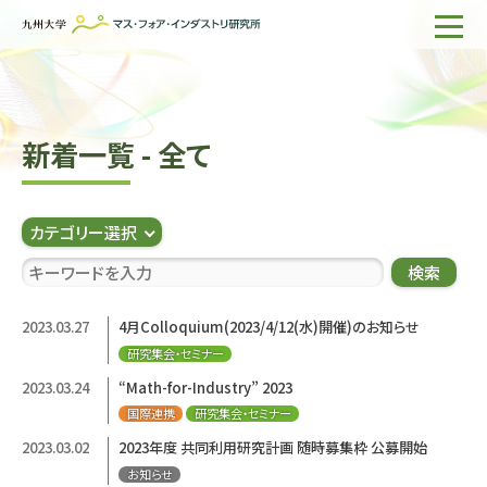
ホーム
IMIについて
新着一覧 - 全て
組織・所員
研究活動
カテゴリー選択
企業の方へ
検索
出版物一覧
2023.03.27
4月Colloquium(2023/4/12(水)開催)のお知らせ
研究集会・セミナー
English
サイト内検索
2023.03.24
“Math-for-Industry” 2023
国際連携
研究集会・セミナー
2023.03.02
2023年度 共同利用研究計画 随時募集枠 公募開始
お知らせ