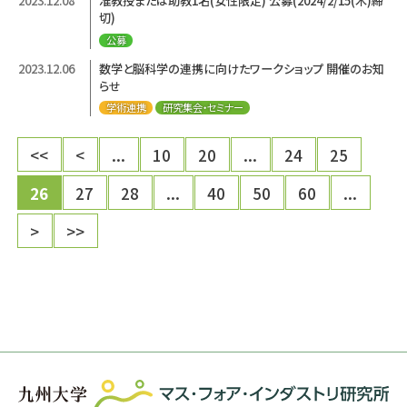
2023.12.08
准教授または助教1名(女性限定) 公募(2024/2/15(木)締
切)
公募
2023.12.06
数学と脳科学の連携に向けたワークショップ 開催のお知
らせ
学術連携
研究集会・セミナー
<<
<
...
10
20
...
24
25
26
27
28
...
40
50
60
...
>
>>