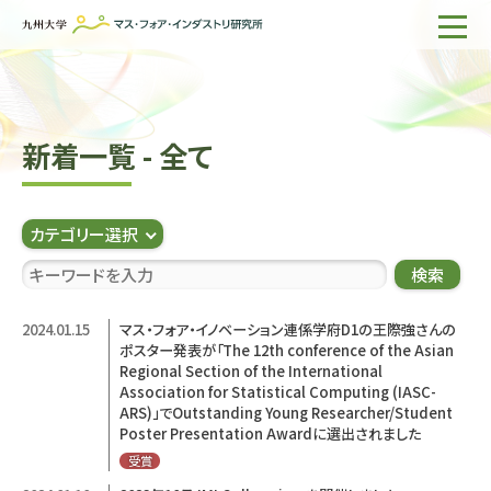
ホーム
IMIについて
新着一覧 - 全て
組織・所員
研究活動
カテゴリー選択
企業の方へ
検索
出版物一覧
2024.01.15
マス・フォア・イノベーション連係学府D1の王際強さんの
ポスター発表が「The 12th conference of the Asian
English
サイト内検索
Regional Section of the International
Association for Statistical Computing (IASC-
ARS)」でOutstanding Young Researcher/Student
Poster Presentation Awardに選出されました
受賞