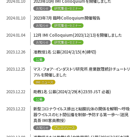
2024.01.10
2023年10月 IMI Colloquiumを開催しました
お知らせ
研究集会・セミナー
2024.01.10
2023年7月 臨時Colloquium開催報告
お知らせ
研究集会・セミナー
2024.01.04
12月 IMI Colloquium(2023/12/13)を開催しました
お知らせ
研究集会・セミナー
2023.12.26
准教授1名 公募(2024/2/15(木)締切)
公募
2023.12.25
マス･フォア･インダストリ研究所 産業数理統計チュートリ
アルを開催しました
IMI ニュース
2023.12.22
助教1名 公募(2024/2/29(木)23:55 JST 必着)
公募
2023.12.22
新型コロナウイルス排出と粘膜抗体の関係を解明～呼吸
器ウイルスのヒト間伝播を制御・予防する第一歩～（岩見
真吾 IMI客員教授）
お知らせ
プレスリリース