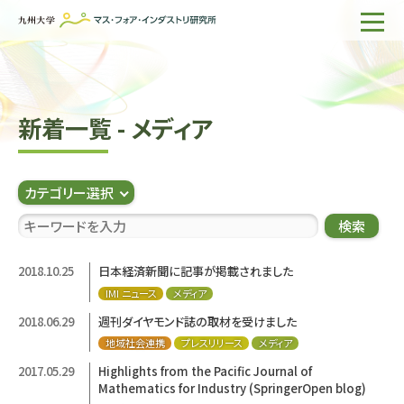
ホーム
IMIについて
新着一覧 - メディア
組織・所員
研究活動
カテゴリー選択
企業の方へ
検索
出版物一覧
2018.10.25
日本経済新聞に記事が掲載されました
IMI ニュース
メディア
English
サイト内検索
2018.06.29
週刊ダイヤモンド誌の取材を受けました
地域社会連携
プレスリリース
メディア
2017.05.29
Highlights from the Pacific Journal of
Mathematics for Industry (SpringerOpen blog)