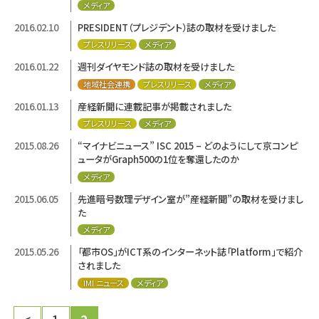
メディア
2016.02.10
PRESIDENT（プレジデント）誌の取材を受けました
プレスリリース
メディア
2016.01.22
週刊ダイヤモンド誌の取材を受けました
地域社会連携
プレスリリース
メディア
2016.01.13
産経新聞に連載記事が掲載されました
プレスリリース
メディア
2015.08.26
“マイナビニュース” ISC 2015 – どのようにして京コンピ
ュータがGraph500の1位を奪還したのか
メディア
2015.06.05
先進暗号数理デザイン室が”産経新聞”の取材を受けまし
た
メディア
2015.05.26
「都市OS」がICT系のインターネット誌「Platform」で紹介
されました
IMI ニュース
メディア