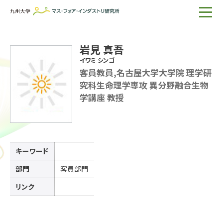
ホーム
岩見 真吾
IMIについて
イワミ シンゴ
客員教員,名古屋大学大学院 理学研
組織・所員
究科生命理学専攻 異分野融合生物
学講座 教授
研究活動
企業の方へ
出版物一覧
キーワード
English
サイト内検索
部門
客員部門
リンク