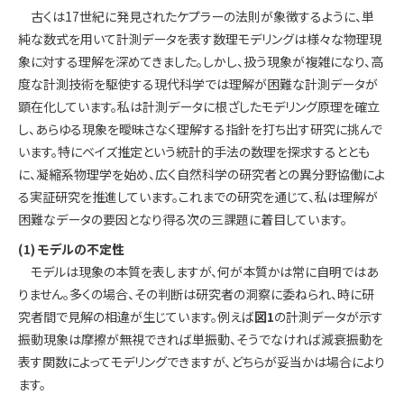
古くは17世紀に発見されたケプラーの法則が象徴するように、単
純な数式を用いて計測データを表す数理モデリングは様々な物理現
象に対する理解を深めてきました。しかし、扱う現象が複雑になり、高
度な計測技術を駆使する現代科学では理解が困難な計測データが
顕在化しています。私は計測データに根ざしたモデリング原理を確立
し、あらゆる現象を曖昧さなく理解する指針を打ち出す研究に挑んで
います。特にベイズ推定という統計的手法の数理を探求するととも
に、凝縮系物理学を始め、広く自然科学の研究者との異分野協働によ
る実証研究を推進しています。これまでの研究を通じて、私は理解が
困難なデータの要因となり得る次の三課題に着目しています。
(1) モデルの不定性
モデルは現象の本質を表しますが、何が本質かは常に自明ではあ
りません。多くの場合、その判断は研究者の洞察に委ねられ、時に研
究者間で見解の相違が生じています。例えば
図1
の計測データが示す
振動現象は摩擦が無視できれば単振動、そうでなければ減衰振動を
表す関数によってモデリングできますが、どちらが妥当かは場合により
ます。