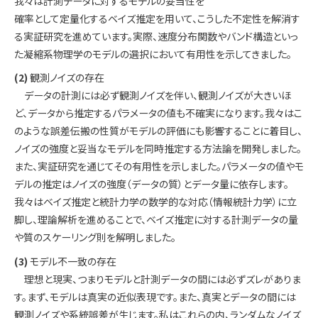
我々は計測データに対するモデルの妥当性を
確率として定量化するベイズ推定を用いて、こうした不定性を解消す
る実証研究を進めています。実際、速度分布関数やバンド構造といっ
た凝縮系物理学のモデルの選択において有用性を示してきました。
(2)
観測ノイズの存在
データの計測には必ず観測ノイズを伴い、観測ノイズが大きいほ
ど、データから推定するパラメータの値も不確実になります。我々はこ
のような誤差伝搬の性質がモデルの評価にも影響することに着目し、
ノイズの強度と妥当なモデルを同時推定する方法論を開発しました。
また、実証研究を通じてその有用性を示しました。パラメータの値やモ
デルの推定はノイズの強度（データの質）とデータ量に依存します。
我々はベイズ推定と統計力学の数学的な対応（情報統計力学）に立
脚し、理論解析を進めることで、ベイズ推定に対する計測データの量
や質のスケーリング則を解明しました。
(3)
モデル不一致の存在
理想と現実、つまりモデルと計測データの間には必ずズレがありま
す。まず、モデルは真実の近似表現です。また、真実とデータの間には
観測ノイズや系統誤差が生じます。私はこれらの内、ランダムなノイズ