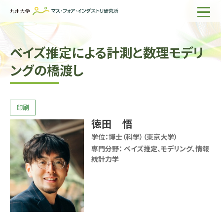
ホーム
ベイズ推定による計測と数理モデリ
IMIについて
ングの橋渡し
組織・所員
研究活動
企業の方へ
徳田 悟
出版物一覧
学位：
博士（科学）（東京大学）
専門分野：
ベイズ推定、モデリング、情報
統計力学
English
サイト内検索