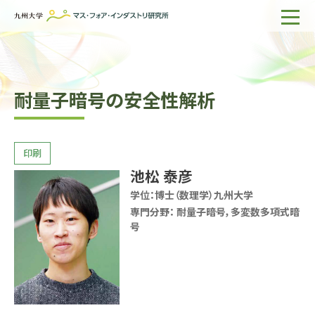
ホーム
IMIについて
耐量子暗号の安全性解析
組織・所員
研究活動
企業の方へ
池松 泰彦
出版物一覧
学位：
博士（数理学）九州大学
専門分野：
耐量子暗号，多変数多項式暗
号
English
サイト内検索