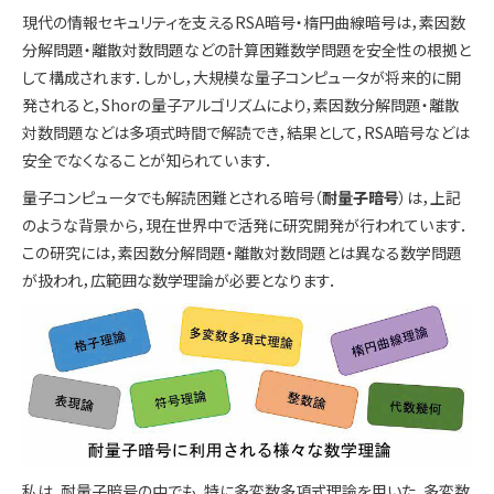
現代の情報セキュリティを支えるRSA暗号・楕円曲線暗号は，素因数
分解問題・離散対数問題などの計算困難数学問題を安全性の根拠と
して構成されます．しかし，大規模な量子コンピュータが将来的に開
発されると，Shorの量子アルゴリズムにより，素因数分解問題・離散
対数問題などは多項式時間で解読でき，結果として，RSA暗号などは
安全でなくなることが知られています．
量子コンピュータでも解読困難とされる暗号（
耐量子暗号
）は，上記
のような背景から，現在世界中で活発に研究開発が行われています．
この研究には，素因数分解問題・離散対数問題とは異なる数学問題
が扱われ，広範囲な数学理論が必要となります．
私は，耐量子暗号の中でも，特に多変数多項式理論を用いた，多変数