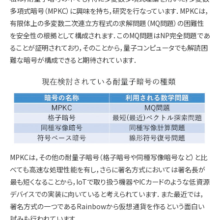
多項式暗号（MPKC）に興味を持ち，研究を行なっています．MPKCは，
有限体上の多変数二次連立方程式の求解問題（MQ問題）の困難性
を安全性の根拠として構成されます．このMQ問題はNP完全問題であ
ることが証明されており，そのことから，量子コンピュータでも解読困
難な暗号が構成できると期待されています．
MPKCは，その他の耐量子暗号（格子暗号や同種写像暗号など）と比
べても高速な処理性能を有し，さらに署名方式においては署名長が
最も短くなることから，IoTで取り扱う機器やICカードのような低資源
デバイスでの実装に向いていると考えられています．また最近では，
署名方式の一つであるRainbowから仮想通貨を作るという面白い
試みも行われています．