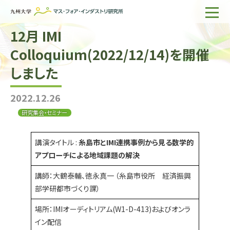
12月 IMI
ホーム
Colloquium(2022/12/14)を開催
IMIについて
しました
組織・所員
2022.12.26
研究活動
研究集会・セミナー
企業の方へ
出版物一覧
講演タイトル :
糸島市とIMI連携事例から見る数学的
アプローチによる地域課題の解決
English
サイト内検索
講師：大鶴泰輔、徳永真一 （糸島市役所 経済振興
部学研都市づくり課）
場所：IMIオーディトリアム(W1-D-413)およびオンラ
イン配信