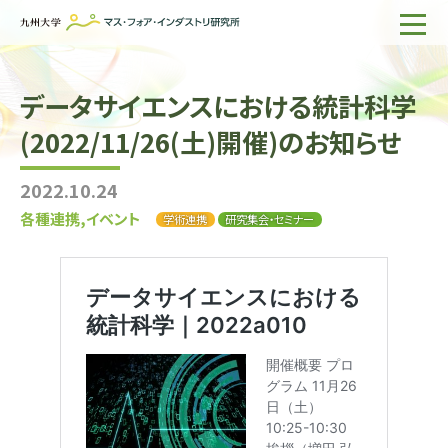
ホーム
データサイエンスにおける統計科学
IMIについて
(2022/11/26(土)開催)のお知らせ
組織・所員
2022.10.24
研究活動
各種連携,イベント
学術連携
研究集会・セミナー
企業の方へ
出版物一覧
English
サイト内検索