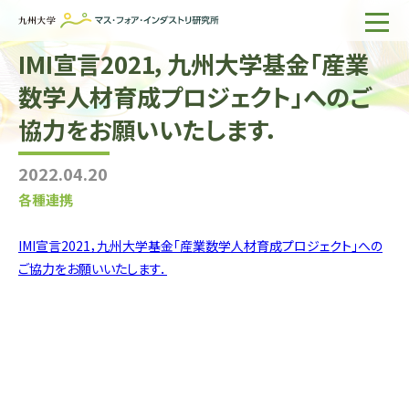
IMI宣言2021，九州大学基金「産業
ホーム
数学人材育成プロジェクト」へのご
IMIについて
協力をお願いいたします．
組織・所員
2022.04.20
研究活動
各種連携
企業の方へ
IMI宣言2021，九州大学基金「産業数学人材育成プロジェクト」への
出版物一覧
ご協力をお願いいたします．
English
サイト内検索