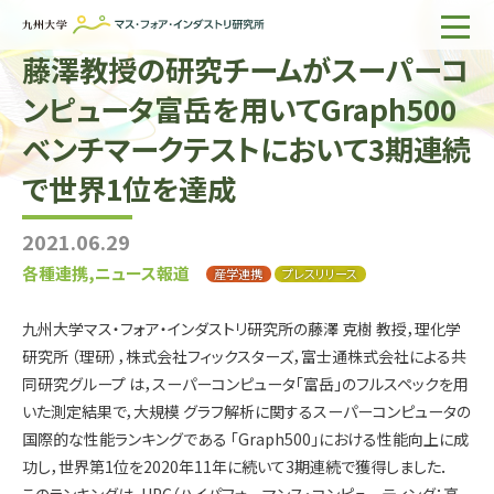
藤澤教授の研究チームがスーパーコ
ホーム
ンピュータ富岳を用いてGraph500
IMIについて
ベンチマークテストにおいて3期連続
組織・所員
で世界1位を達成
研究活動
2021.06.29
企業の方へ
各種連携,ニュース報道
産学連携
プレスリリース
出版物一覧
九州大学マス・フォア・インダストリ研究所の藤澤 克樹 教授，理化学
研究所 （理研），株式会社フィックスターズ，富士通株式会社による共
English
サイト内検索
同研究グループ は，スーパーコンピュータ「富岳」のフルスペックを用
いた測定結果で，大規模 グラフ解析に関するスーパーコンピュータの
国際的な性能ランキングである 「Graph500」における性能向上に成
功し，世界第1位を2020年11年に続いて3期連続で獲得しました．