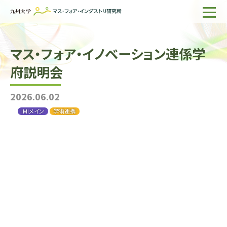
ホーム
マス・フォア・イノベーション連係学
IMIについて
府説明会
組織・所員
2026.06.02
研究活動
IMIメイン
学術連携
企業の方へ
出版物一覧
English
サイト内検索