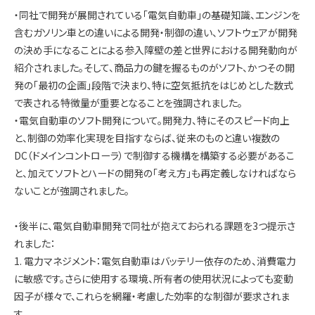
・同社で開発が展開されている「電気自動車」の基礎知識、エンジンを
含むガソリン車との違いによる開発・制御の違い、ソフトウェアが開発
の決め手になることによる参入障壁の差と世界における開発動向が
紹介されました。そして、商品力の鍵を握るものがソフト、かつその開
発の「最初の企画」段階で決まり、特に空気抵抗をはじめとした数式
で表される特徴量が重要となることを強調されました。
・電気自動車のソフト開発について。開発力、特にそのスピード向上
と、制御の効率化実現を目指すならば、従来のものと違い複数の
DC（ドメインコントローラ）で制御する機構を構築する必要があるこ
と、加えてソフトとハードの開発の「考え方」も再定義しなければなら
ないことが強調されました。
・後半に、電気自動車開発で同社が抱えておられる課題を3つ提示さ
れました：
1. 電力マネジメント：電気自動車はバッテリー依存のため、消費電力
に敏感です。さらに使用する環境、所有者の使用状況によっても変動
因子が様々で、これらを網羅・考慮した効率的な制御が要求されま
す。