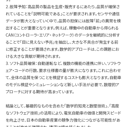
2. 故障予知：高品質の製品を生産・販売するにあたり、品質が確保さ
れていることを「説明可能である」ことが要求されます。センサや通信
データが膨大となっていく中で、品質の担保には故障「前」の異常を検
出することが重要となります。例えば、稼働中の自動車から得られる
CAN（コントローラ・エリア・ネットワーク）のデータを継続的に分析す
ることで「目に見えない予兆」を抽出し、大きな不具合が発生する前
に修正することが要請されます。数学的アプローチは、この課題にお
ける大きな貢献が期待されます。
3. ソフト品質確保：自動運転など、複数の機能の連携に伴い、ソフトウ
ェア・コードの行数、要求仕様書の量が膨大になります。これに合わせ
て、全体の品質を保つことを検証するコストも膨大となります。自動車
のモデル検証やシミュレーションなど新しい手法が必要で、数理的ア
プローチに対する期待が高まっています。
結論として、基礎的なものを含めた「数学的知見と数理技術」、「高度
なソフトウェア技術」の活用により、電気自動車の価値と開発スピード
を向上させ、日本の自動車産業の競争力強化につながる可能性があ
ることが改めて強調され、講演は締め括られました。