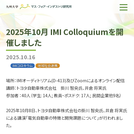
ホーム
2025年10月 IMI Colloquiumを開
IMIについて
催しました
組織・所員
2025.10.16
研究活動
IMIコロキウム
地域社会連携
企業の方へ
場所：IMIオーディトリアム(D-413)及びZoomによるオンライン配信
出版物一覧
講師：トヨタ自動車株式会社 掛川 智央氏、井倉 将実氏
参加者 ：40人（学生: 14人; 教員・ポスドク: 17人; 民間企業他9名）
English
サイト内検索
2025年10月8日、トヨタ自動車株式会社の掛川 智央氏、井倉 将実氏
による講演「電気自動車の特徴と開発課題について」が行われまし
た。