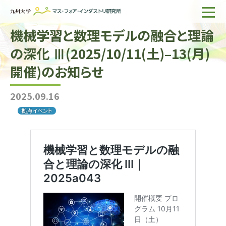
機械学習と数理モデルの融合と理論
ホーム
の深化 Ⅲ(2025/10/11(土)–13(月)
IMIについて
開催)のお知らせ
組織・所員
2025.09.16
研究活動
拠点イベント
企業の方へ
出版物一覧
English
サイト内検索