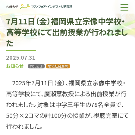
7月11日（金）福岡県立宗像中学校・
ホーム
高等学校にて出前授業が行われまし
IMIについて
た
組織・所員
2025.07.31
研究活動
お知らせ
お知らせ
地域社会連携
企業の方へ
2025年7月11日（金）、福岡県立宗像中学校・
出版物一覧
高等学校にて、廣瀨慧教授による出前授業が行
English
サイト内検索
われました。対象は中学三年生の78名全員で、
50分×2コマの計100分の授業が、視聴覚室にて
行われました。