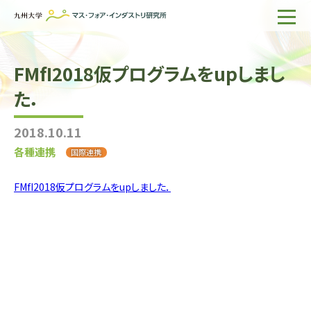
ホーム
FMfI2018仮プログラムをupしまし
IMIについて
た．
組織・所員
2018.10.11
研究活動
各種連携
国際連携
企業の方へ
FMfI2018仮プログラムをupしました．
出版物一覧
English
サイト内検索