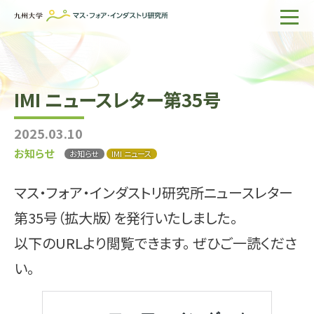
ホーム
IMIについて
IMI ニュースレター第35号
組織・所員
2025.03.10
研究活動
お知らせ
お知らせ
IMI ニュース
企業の方へ
マス・フォア・インダストリ研究所ニュースレター
出版物一覧
第35号（拡大版）を発行いたしました。
English
サイト内検索
以下のURLより閲覧できます。 ぜひご一読くださ
い。