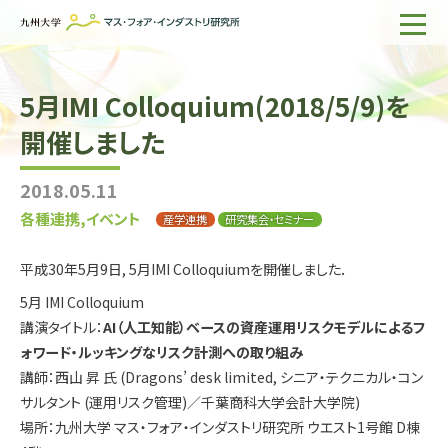
ホーム
5月IMI Colloquium(2018/5/9)を
IMIについて
開催しました
組織・所員
2018.05.11
研究活動
各種連携,イベント
産学連携
研究集会・セミナー
企業の方へ
平成30年5月9日, 5月IMI Colloquiumを開催しました．
出版物一覧
5月 IMI Colloquium
講演タイトル：
AI（人工知能）ベースの資産運用リスクモデルによるフ
English
サイト内検索
ォワード・ルッキングなリスク計測への取り組み
講師：西山 昇 氏 (Dragons’ desk limited, シニア・テクニカル・コン
サルタント (運用リスク管理)／千葉商科大学会計大学院)
場所：九州大学 マス・フォア・インダストリ研究所 ウエスト1号館 D棟