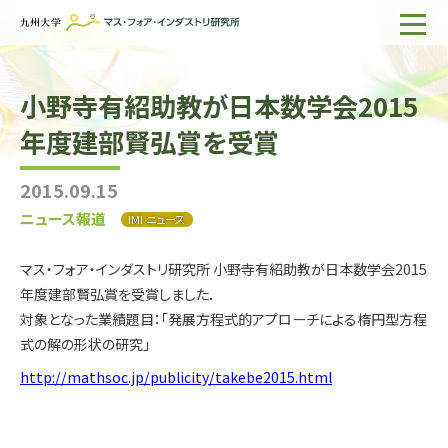
ホーム
小野寺有紹助教が日本数学会2015
IMIについて
年度建部賢弘賞を受賞
組織・所員
2015.09.15
研究活動
ニュース報道
IMI ニュース
企業の方へ
マス・フォア・インダストリ研究所 小野寺有紹助教が日本数学会2015
出版物一覧
年度建部賢弘賞を受賞しました．
対象となった業績題目：「発展方程式的アプローチによる楕円型方程
English
サイト内検索
式の解の形状の研究」
http://mathsoc.jp/publicity/takebe2015.html