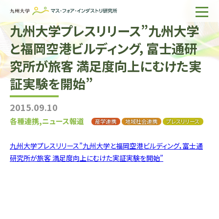
九州大学プレスリリース”九州大学
ホーム
と福岡空港ビルディング，富士通研
IMIについて
究所が旅客 満足度向上にむけた実
組織・所員
証実験を開始”
研究活動
2015.09.10
企業の方へ
各種連携,ニュース報道
産学連携
地域社会連携
プレスリリース
出版物一覧
九州大学プレスリリース”九州大学と福岡空港ビルディング，富士通
研究所が旅客 満足度向上にむけた実証実験を開始”
English
サイト内検索