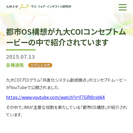
ホーム
都市OS構想が九大COIコンセプトム
IMIについて
ービーの中で紹介されています
組織・所員
2015.07.13
研究活動
各種連携
地域社会連携
企業の方へ
九大COIプログラム「共進化システム創成拠点」のコンセプトムービー
出版物一覧
がYouTubeで公開されました．
https://www.youtube.com/watch?v=F7GRI0rxb64
English
サイト内検索
その中で，IMIが主要な役割を果たしている「都市OS構想」が紹介され
ています．