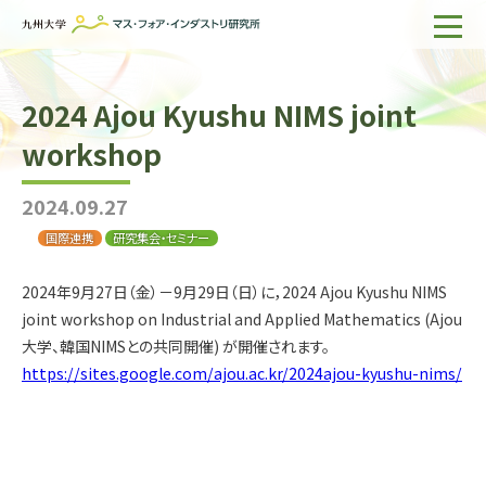
ホーム
2024 Ajou Kyushu NIMS joint
IMIについて
workshop
組織・所員
2024.09.27
研究活動
国際連携
研究集会・セミナー
企業の方へ
2024年9月27日（金）－9月29日（日）に，2024 Ajou Kyushu NIMS
出版物一覧
joint workshop on Industrial and Applied Mathematics (Ajou
大学、韓国NIMSとの共同開催) が開催されます。
English
サイト内検索
https://sites.google.com/ajou.ac.kr/2024ajou-kyushu-nims/