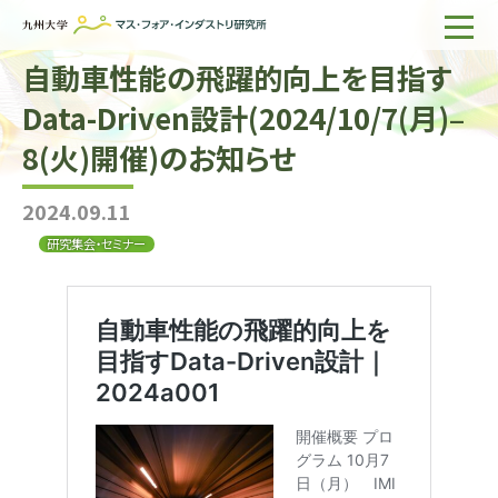
自動車性能の飛躍的向上を目指す
ホーム
Data-Driven設計(2024/10/7(月)–
IMIについて
8(火)開催)のお知らせ
組織・所員
2024.09.11
研究活動
研究集会・セミナー
企業の方へ
出版物一覧
English
サイト内検索