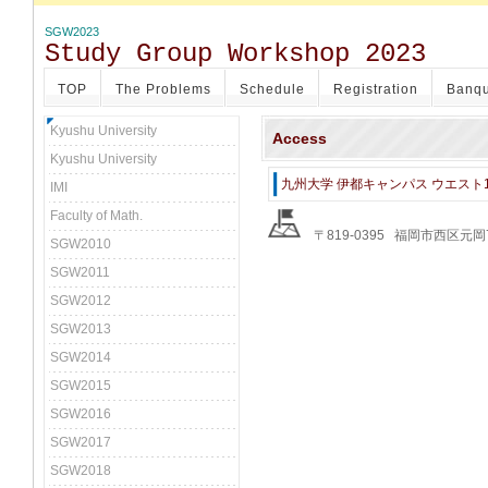
SGW2023
Study Group Workshop 2023
TOP
The Problems
Schedule
Registration
Banqu
Kyushu University
Access
Kyushu University
九州大学 伊都キャンパス ウエスト
IMI
Faculty of Math.
〒819-0395 福岡市西区元岡
SGW2010
SGW2011
SGW2012
SGW2013
SGW2014
SGW2015
SGW2016
SGW2017
SGW2018