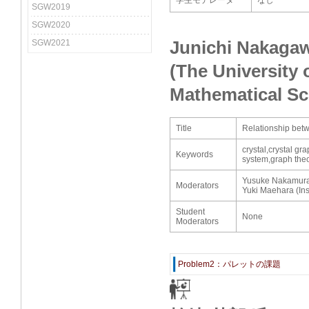
学生モデレータ
なし
SGW2019
SGW2020
Junichi Nakaga
SGW2021
(The University 
Mathematical Sc
Title
Relationship betw
crystal,crystal g
Keywords
system,graph theo
Yusuke Nakamura 
Moderators
Yuki Maehara (Inst
Student
None
Moderators
Problem2：パレットの課題