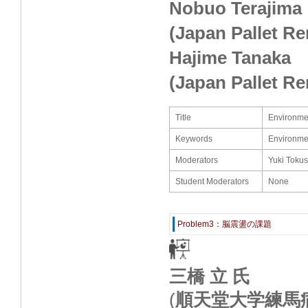
Nobuo Terajima
(Japan Pallet Re
Hajime Tanaka
(Japan Pallet Re
Title
Environment
Keywords
Environmen
Moderators
Yuki Tokus
Student Moderators
None
Problem3：脳震盪の課題
三橋 立 氏
(
順天堂大学練馬