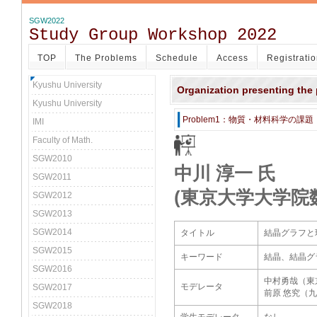
SGW2022
Study Group Workshop 2022
TOP
The Problems
Schedule
Access
Registrati
Kyushu University
Organization presenting the
Kyushu University
Problem1：物質・材料科学の課題
IMI
Faculty of Math.
SGW2010
中川 淳一 氏
SGW2011
(東京大学大学
SGW2012
SGW2013
SGW2014
タイトル
結晶グラフと
SGW2015
キーワード
結晶、結晶グ
SGW2016
中村勇哉（東
モデレータ
SGW2017
前原 悠究（
SGW2018