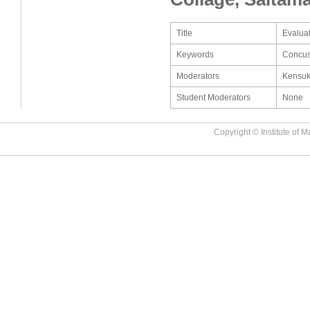
Title
Evaluat
Keywords
Concuss
Moderators
Kensuke
Student Moderators
None
Copyright © Institute of M