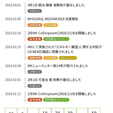
2018.04.01
4月1日 鍛冶 静雄 准教授が着任しました．
お知らせ
2018.03.05
MISG2018, ANZIAM2018 派遣報告
国際連携
学術連携
2018.02.16
2月IMI Colloquium(2018/2/14)を開催しました
産学連携
研究集会・セミナー
2018.02.15
IMIにて実施された「エネルギー展望」に関する対談が
I2CNER広報誌に掲載されました
国際連携
学術連携
IMI ニュース
2018.02.08
IMIニュースレター第14号が発行されました
お知らせ
2018.02.01
2月1日 可香谷 隆 助教が着任しました
お知らせ
2018.01.12
1月IMI Colloquium(2018/1/10)を開催しました
産学連携
研究集会・セミナー
<<
<
...
10
20
30
...
59