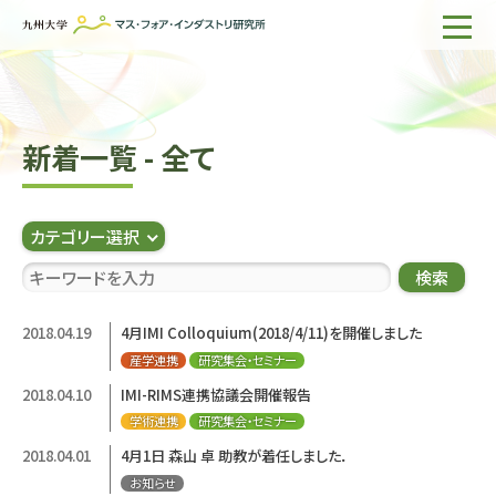
ホーム
IMIについて
新着一覧 - 全て
組織・所員
研究活動
カテゴリー選択
企業の方へ
検索
出版物一覧
2018.04.19
4月IMI Colloquium(2018/4/11)を開催しました
産学連携
研究集会・セミナー
English
サイト内検索
2018.04.10
IMI-RIMS連携協議会開催報告
学術連携
研究集会・セミナー
2018.04.01
4月1日 森山 卓 助教が着任しました．
お知らせ