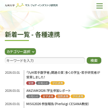
ホーム
IMIについて
新着一覧 - 各種連携
組織・所員
研究活動
カテゴリー選択
企業の方へ
検索
出版物一覧
2026.03.01
「九州若手数学者」関連の賞：多くの学生・若手研究者が
受賞しました！
English
サイト内検索
受賞
お知らせ
学術連携
2026.03.01
ANZIAM2026：学生参加レポート
お知らせ
産学連携
国際連携
学術連携
2026.03.01
MISG2026 参加報告（Pierluigi CESANA教授）