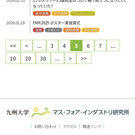
2026.01.23
【プレスリリース】高校生はコロナ禍で抑うつになりにくく
なっていた？
産学連携
学術連携
プレスリリース
2026.01.16
FMfI2025 ポスター賞授賞式
受賞
お知らせ
国際連携
学術連携
<<
<
...
3
4
5
6
7
...
10
20
30
...
>
>>
お問い合わせ
アクセス
関連リンク