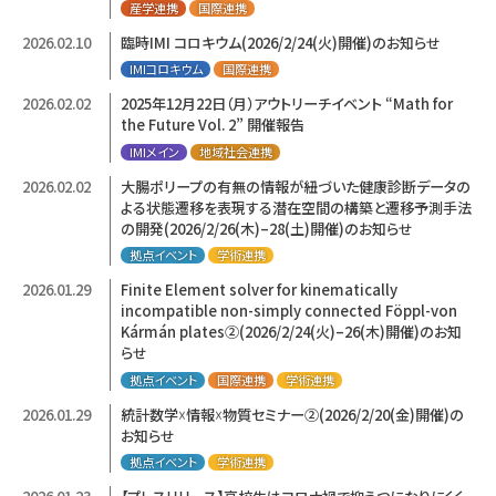
産学連携
国際連携
2026.02.10
臨時IMI コロキウム(2026/2/24(火)開催)のお知らせ
IMIコロキウム
国際連携
2026.02.02
2025年12月22日（月）アウトリーチイベント “Math for
the Future Vol. 2” 開催報告
IMIメイン
地域社会連携
2026.02.02
大腸ポリープの有無の情報が紐づいた健康診断データの
よる状態遷移を表現する潜在空間の構築と遷移予測手法
の開発(2026/2/26(木)–28(土)開催)のお知らせ
拠点イベント
学術連携
2026.01.29
Finite Element solver for kinematically
incompatible non-simply connected Föppl-von
Kármán plates②(2026/2/24(火)–26(木)開催)のお知
らせ
拠点イベント
国際連携
学術連携
2026.01.29
統計数学☓情報☓物質セミナー②(2026/2/20(金)開催)の
お知らせ
拠点イベント
学術連携