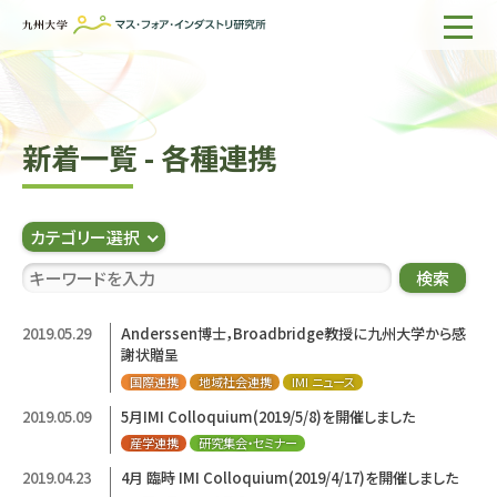
ホーム
IMIについて
新着一覧 - 各種連携
組織・所員
研究活動
カテゴリー選択
企業の方へ
検索
出版物一覧
2019.05.29
Anderssen博士，Broadbridge教授に九州大学から感
謝状贈呈
English
サイト内検索
国際連携
地域社会連携
IMI ニュース
2019.05.09
5月IMI Colloquium(2019/5/8)を開催しました
産学連携
研究集会・セミナー
2019.04.23
4月 臨時 IMI Colloquium(2019/4/17)を開催しました